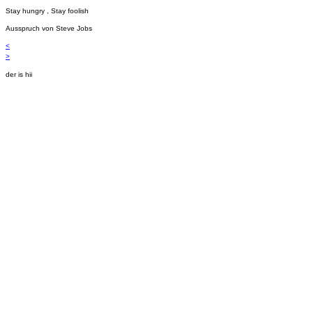
Stay hungry , Stay foolish
Ausspruch von Steve Jobs
<
>
der is hii